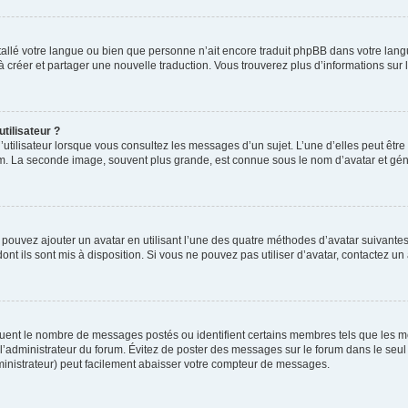
installé votre langue ou bien que personne n’ait encore traduit phpBB dans votre l
s à créer et partager une nouvelle traduction. Vous trouverez plus d’informations sur l
tilisateur ?
utilisateur lorsque vous consultez les messages d’un sujet. L’une d’elles peut êtr
rum. La seconde image, souvent plus grande, est connue sous le nom d’avatar et 
s pouvez ajouter un avatar en utilisant l’une des quatre méthodes d’avatar suivantes 
ont ils sont mis à disposition. Si vous ne pouvez pas utiliser d’avatar, contactez un
iquent le nombre de messages postés ou identifient certains membres tels que les 
ar l’administrateur du forum. Évitez de poster des messages sur le forum dans le seu
ministrateur) peut facilement abaisser votre compteur de messages.