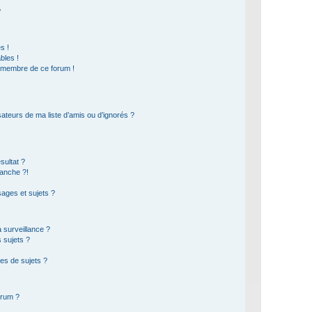
?
s !
bles !
n membre de ce forum !
ateurs de ma liste d’amis ou d’ignorés ?
sultat ?
anche ?!
ages et sujets ?
a surveillance ?
 sujets ?
es de sujets ?
orum ?