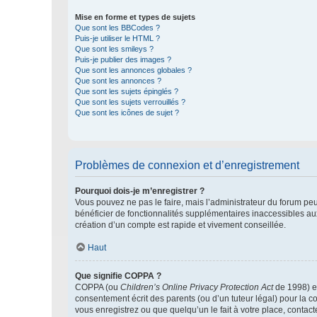
Mise en forme et types de sujets
Que sont les BBCodes ?
Puis-je utiliser le HTML ?
Que sont les smileys ?
Puis-je publier des images ?
Que sont les annonces globales ?
Que sont les annonces ?
Que sont les sujets épinglés ?
Que sont les sujets verrouillés ?
Que sont les icônes de sujet ?
Problèmes de connexion et d’enregistrement
Pourquoi dois-je m’enregistrer ?
Vous pouvez ne pas le faire, mais l’administrateur du forum peu
bénéficier de fonctionnalités supplémentaires inaccessibles au
création d’un compte est rapide et vivement conseillée.
Haut
Que signifie COPPA ?
COPPA (ou
Children’s Online Privacy Protection Act
de 1998) es
consentement écrit des parents (ou d’un tuteur légal) pour la c
vous enregistrez ou que quelqu’un le fait à votre place, contac