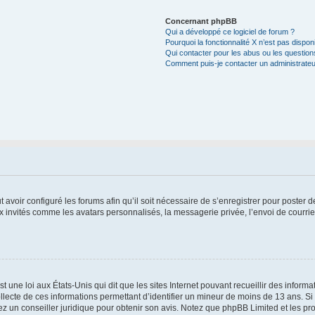
Concernant phpBB
Qui a développé ce logiciel de forum ?
Pourquoi la fonctionnalité X n’est pas dispon
Qui contacter pour les abus ou les questio
Comment puis-je contacter un administrateu
t avoir configuré les forums afin qu’il soit nécessaire de s’enregistrer pour poster
x invités comme les avatars personnalisés, la messagerie privée, l’envoi de courri
t une loi aux États-Unis qui dit que les sites Internet pouvant recueillir des infor
ollecte de ces informations permettant d’identifier un mineur de moins de 13 ans. S
tez un conseiller juridique pour obtenir son avis. Notez que phpBB Limited et les pr