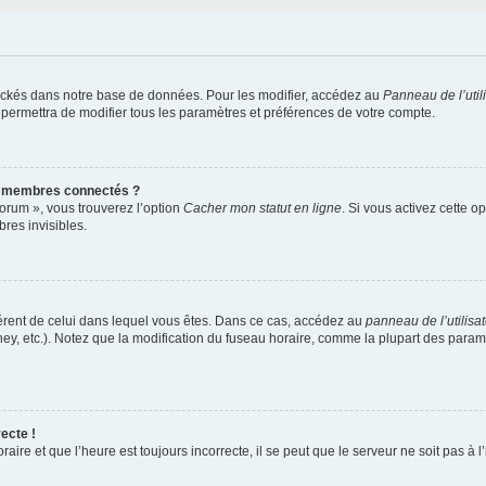
ockés dans notre base de données. Pour les modifier, accédez au
Panneau de l’util
 permettra de modifier tous les paramètres et préférences de votre compte.
s membres connectés ?
forum », vous trouverez l’option
Cacher mon statut en ligne
. Si vous activez cette o
es invisibles.
ifférent de celui dans lequel vous êtes. Dans ce cas, accédez au
panneau de l’utilisa
ney, etc.). Notez que la modification du fuseau horaire, comme la plupart des para
ecte !
aire et que l’heure est toujours incorrecte, il se peut que le serveur ne soit pas à