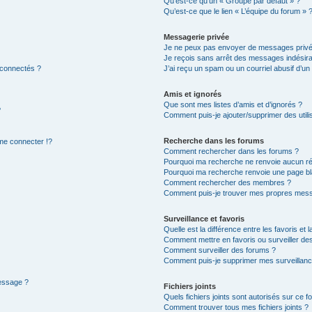
Qu’est-ce qu’un « Groupe par défaut » ?
Qu’est-ce que le lien « L’équipe du forum » 
Messagerie privée
Je ne peux pas envoyer de messages privé
Je reçois sans arrêt des messages indésira
 connectés ?
J’ai reçu un spam ou un courriel abusif d’u
Amis et ignorés
Que sont mes listes d’amis et d’ignorés ?
?
Comment puis-je ajouter/supprimer des utilis
Recherche dans les forums
e connecter !?
Comment rechercher dans les forums ?
Pourquoi ma recherche ne renvoie aucun ré
Pourquoi ma recherche renvoie une page bl
Comment rechercher des membres ?
Comment puis-je trouver mes propres mess
Surveillance et favoris
Quelle est la différence entre les favoris et l
Comment mettre en favoris ou surveiller des
Comment surveiller des forums ?
Comment puis-je supprimer mes surveillanc
message ?
Fichiers joints
Quels fichiers joints sont autorisés sur ce f
Comment trouver tous mes fichiers joints ?