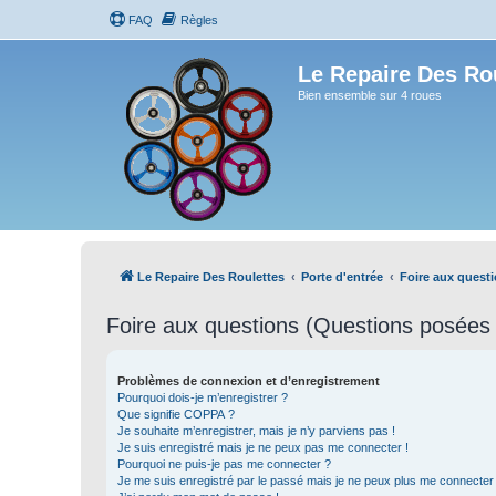
FAQ
Règles
Le Repaire Des Ro
Bien ensemble sur 4 roues
Le Repaire Des Roulettes
Porte d'entrée
Foire aux quest
Foire aux questions (Questions posée
Problèmes de connexion et d’enregistrement
Pourquoi dois-je m’enregistrer ?
Que signifie COPPA ?
Je souhaite m’enregistrer, mais je n’y parviens pas !
Je suis enregistré mais je ne peux pas me connecter !
Pourquoi ne puis-je pas me connecter ?
Je me suis enregistré par le passé mais je ne peux plus me connecter