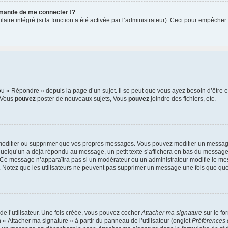
mande de me connecter !?
re intégré (si la fonction a été activée par l’administrateur). Ceci pour empêcher l’u
 « Répondre » depuis la page d’un sujet. Il se peut que vous ayez besoin d’être e
: Vous
pouvez
poster de nouveaux sujets, Vous
pouvez
joindre des fichiers, etc.
modifier ou supprimer que vos propres messages. Vous pouvez modifier un message
lqu’un a déjà répondu au message, un petit texte s’affichera en bas du message ind
n. Ce message n’apparaîtra pas si un modérateur ou un administrateur modifie le mes
ive. Notez que les utilisateurs ne peuvent pas supprimer un message une fois que qu
e l’utilisateur. Une fois créée, vous pouvez cocher
Attacher ma signature
sur le fo
 « Attacher ma signature » à partir du panneau de l’utilisateur (onglet
Préférences 