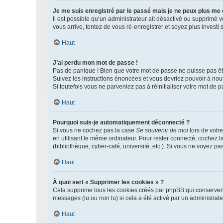
Je me suis enregistré par le passé mais je ne peux plus me
Il est possible qu’un administrateur ait désactivé ou supprimé 
vous arrive, tentez de vous ré-enregistrer et soyez plus investi s
Haut
J’ai perdu mon mot de passe !
Pas de panique ! Bien que votre mot de passe ne puisse pas être
Suivez les instructions énoncées et vous devriez pouvoir à no
Si toutefois vous ne parveniez pas à réinitialiser votre mot de 
Haut
Pourquoi suis-je automatiquement déconnecté ?
Si vous ne cochez pas la case
Se souvenir de moi
lors de votr
en utilisant le même ordinateur. Pour rester connecté, cochez 
(bibliothèque, cyber-café, université, etc.). Si vous ne voyez pa
Haut
À quoi sert « Supprimer les cookies » ?
Cela supprime tous les cookies créés par phpBB qui conservent v
messages (lu ou non lu) si cela a été activé par un administra
Haut