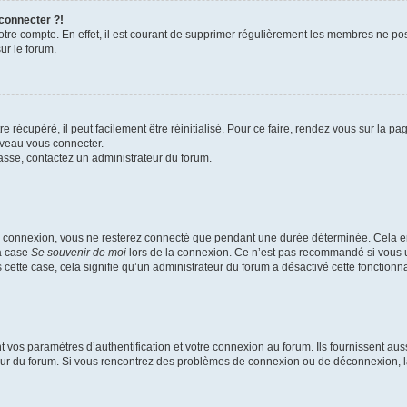
 connecter ?!
votre compte. En effet, il est courant de supprimer régulièrement les membres ne pos
ur le forum.
 récupéré, il peut facilement être réinitialisé. Pour ce faire, rendez vous sur la p
uveau vous connecter.
passe, contactez un administrateur du forum.
e connexion, vous ne resterez connecté que pendant une durée déterminée. Cela em
la case
Se souvenir de moi
lors de la connexion. Ce n’est pas recommandé si vous u
s cette case, cela signifie qu’un administrateur du forum a désactivé cette fonctionna
os paramètres d’authentification et votre connexion au forum. Ils fournissent aussi
teur du forum. Si vous rencontrez des problèmes de connexion ou de déconnexion, l