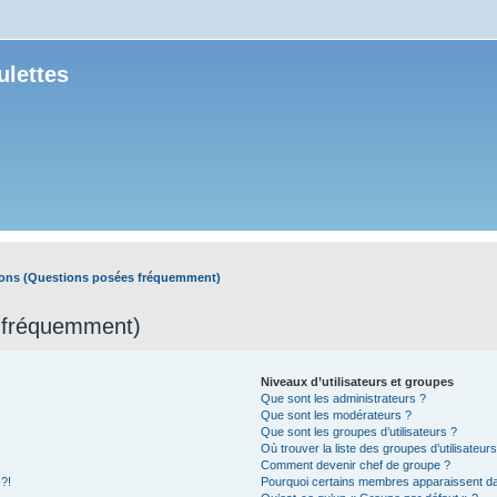
ulettes
ions (Questions posées fréquemment)
s fréquemment)
Niveaux d’utilisateurs et groupes
Que sont les administrateurs ?
Que sont les modérateurs ?
Que sont les groupes d’utilisateurs ?
Où trouver la liste des groupes d’utilisateur
Comment devenir chef de groupe ?
 ?!
Pourquoi certains membres apparaissent dan