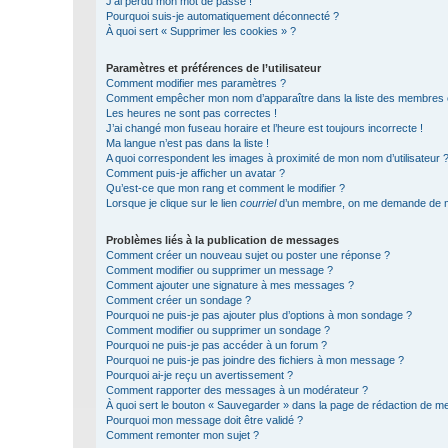
J’ai perdu mon mot de passe !
Pourquoi suis-je automatiquement déconnecté ?
À quoi sert « Supprimer les cookies » ?
Paramètres et préférences de l’utilisateur
Comment modifier mes paramètres ?
Comment empêcher mon nom d’apparaître dans la liste des membres
Les heures ne sont pas correctes !
J’ai changé mon fuseau horaire et l’heure est toujours incorrecte !
Ma langue n’est pas dans la liste !
A quoi correspondent les images à proximité de mon nom d’utilisateur 
Comment puis-je afficher un avatar ?
Qu’est-ce que mon rang et comment le modifier ?
Lorsque je clique sur le lien
courriel
d’un membre, on me demande de m
Problèmes liés à la publication de messages
Comment créer un nouveau sujet ou poster une réponse ?
Comment modifier ou supprimer un message ?
Comment ajouter une signature à mes messages ?
Comment créer un sondage ?
Pourquoi ne puis-je pas ajouter plus d’options à mon sondage ?
Comment modifier ou supprimer un sondage ?
Pourquoi ne puis-je pas accéder à un forum ?
Pourquoi ne puis-je pas joindre des fichiers à mon message ?
Pourquoi ai-je reçu un avertissement ?
Comment rapporter des messages à un modérateur ?
À quoi sert le bouton « Sauvegarder » dans la page de rédaction de 
Pourquoi mon message doit être validé ?
Comment remonter mon sujet ?