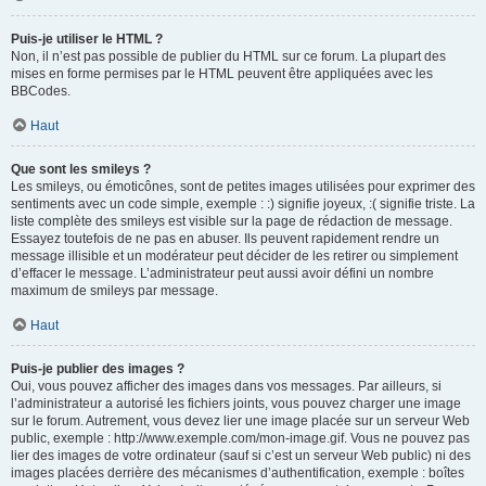
Puis-je utiliser le HTML ?
Non, il n’est pas possible de publier du HTML sur ce forum. La plupart des
mises en forme permises par le HTML peuvent être appliquées avec les
BBCodes.
Haut
Que sont les smileys ?
Les smileys, ou émoticônes, sont de petites images utilisées pour exprimer des
sentiments avec un code simple, exemple : :) signifie joyeux, :( signifie triste. La
liste complète des smileys est visible sur la page de rédaction de message.
Essayez toutefois de ne pas en abuser. Ils peuvent rapidement rendre un
message illisible et un modérateur peut décider de les retirer ou simplement
d’effacer le message. L’administrateur peut aussi avoir défini un nombre
maximum de smileys par message.
Haut
Puis-je publier des images ?
Oui, vous pouvez afficher des images dans vos messages. Par ailleurs, si
l’administrateur a autorisé les fichiers joints, vous pouvez charger une image
sur le forum. Autrement, vous devez lier une image placée sur un serveur Web
public, exemple : http://www.exemple.com/mon-image.gif. Vous ne pouvez pas
lier des images de votre ordinateur (sauf si c’est un serveur Web public) ni des
images placées derrière des mécanismes d’authentification, exemple : boîtes