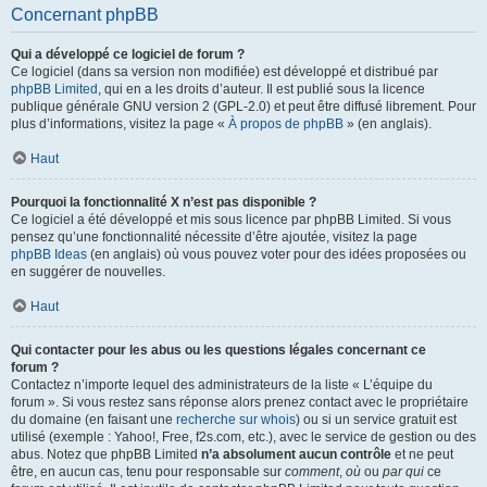
Concernant phpBB
Qui a développé ce logiciel de forum ?
Ce logiciel (dans sa version non modifiée) est développé et distribué par
phpBB Limited
, qui en a les droits d’auteur. Il est publié sous la licence
publique générale GNU version 2 (GPL-2.0) et peut être diffusé librement. Pour
plus d’informations, visitez la page «
À propos de phpBB
» (en anglais).
Haut
Pourquoi la fonctionnalité X n’est pas disponible ?
Ce logiciel a été développé et mis sous licence par phpBB Limited. Si vous
pensez qu’une fonctionnalité nécessite d’être ajoutée, visitez la page
phpBB Ideas
(en anglais) où vous pouvez voter pour des idées proposées ou
en suggérer de nouvelles.
Haut
Qui contacter pour les abus ou les questions légales concernant ce
forum ?
Contactez n’importe lequel des administrateurs de la liste « L’équipe du
forum ». Si vous restez sans réponse alors prenez contact avec le propriétaire
du domaine (en faisant une
recherche sur whois
) ou si un service gratuit est
utilisé (exemple : Yahoo!, Free, f2s.com, etc.), avec le service de gestion ou des
abus. Notez que phpBB Limited
n’a absolument aucun contrôle
et ne peut
être, en aucun cas, tenu pour responsable sur
comment
,
où
ou
par qui
ce