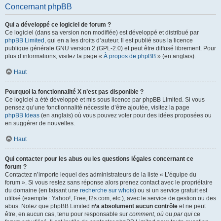
Concernant phpBB
Qui a développé ce logiciel de forum ?
Ce logiciel (dans sa version non modifiée) est développé et distribué par
phpBB Limited
, qui en a les droits d’auteur. Il est publié sous la licence
publique générale GNU version 2 (GPL-2.0) et peut être diffusé librement. Pour
plus d’informations, visitez la page «
À propos de phpBB
» (en anglais).
Haut
Pourquoi la fonctionnalité X n’est pas disponible ?
Ce logiciel a été développé et mis sous licence par phpBB Limited. Si vous
pensez qu’une fonctionnalité nécessite d’être ajoutée, visitez la page
phpBB Ideas
(en anglais) où vous pouvez voter pour des idées proposées ou
en suggérer de nouvelles.
Haut
Qui contacter pour les abus ou les questions légales concernant ce
forum ?
Contactez n’importe lequel des administrateurs de la liste « L’équipe du
forum ». Si vous restez sans réponse alors prenez contact avec le propriétaire
du domaine (en faisant une
recherche sur whois
) ou si un service gratuit est
utilisé (exemple : Yahoo!, Free, f2s.com, etc.), avec le service de gestion ou des
abus. Notez que phpBB Limited
n’a absolument aucun contrôle
et ne peut
être, en aucun cas, tenu pour responsable sur
comment
,
où
ou
par qui
ce