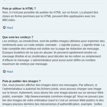
Puis-je utiliser le HTML ?
Non, il n’est pas possible de publier du HTML sur ce forum. La plupart des
mises en forme permises par le HTML peuvent être appliquées avec les
BBCodes.
Haut
Que sont les smileys ?
Les smileys, ou émoticônes, sont de petites images utilisées pour exprimer des
sentiments avec un code simple, exemple : :) signifie joyeux, :( signifie triste. La
liste complète des smileys est visible sur la page de rédaction de message.
Essayez toutefois de ne pas en abuser. Ils peuvent rapidement rendre un
message illisible et un modérateur peut décider de les retirer ou simplement
d’effacer le message. L’administrateur peut aussi avoir défini un nombre
maximum de smileys par message.
Haut
Puis-je publier des images ?
Oui, vous pouvez afficher des images dans vos messages. Par ailleurs, si
l’administrateur a autorisé les fichiers joints, vous pouvez charger une image
sur le forum. Autrement, vous devez lier une image placée sur un serveur Web
public, exemple : http://www.exemple.com/mon-image.gif. Vous ne pouvez pas
lier des images de votre ordinateur (sauf si c’est un serveur Web public) ni des
images placées derrière des mécanismes d’authentification, exemple : boîtes