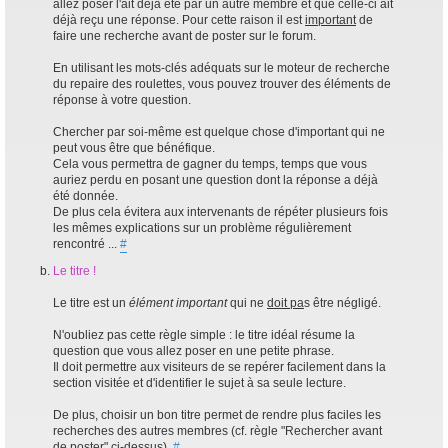
allez poser l'ait déjà été par un autre membre et que celle-ci ait
déjà reçu une réponse. Pour cette raison il est
important
de
faire une recherche avant de poster sur le forum.
En utilisant les mots-clés adéquats sur le moteur de recherche
du repaire des roulettes, vous pouvez trouver des éléments de
réponse à votre question.
Chercher par soi-même est quelque chose d'important qui ne
peut vous être que bénéfique.
Cela vous permettra de gagner du temps, temps que vous
auriez perdu en posant une question dont la réponse a déjà
été donnée.
De plus cela évitera aux intervenants de répéter plusieurs fois
les mêmes explications sur un problème régulièrement
rencontré ...
#
Le titre !
Le titre est un
élément important
qui ne
doit pa
s être négligé.
N'oubliez pas cette règle simple : le titre idéal résume la
question que vous allez poser en une petite phrase.
Il doit permettre aux visiteurs de se repérer facilement dans la
section visitée et d'identifier le sujet à sa seule lecture.
De plus, choisir un bon titre permet de rendre plus faciles les
recherches des autres membres (cf. règle "Rechercher avant
de poster" ci-dessus).
#