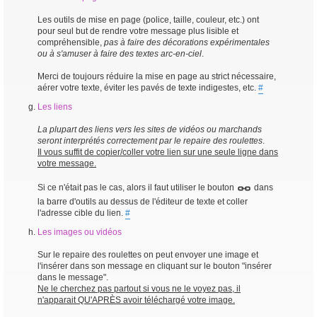
Les outils de mise en page (police, taille, couleur, etc.) ont
pour seul but de rendre votre message plus lisible et
compréhensible,
pas à faire des décorations expérimentales
ou à s'amuser à faire des textes arc-en-ciel
.
Merci de toujours réduire la mise en page au strict nécessaire,
aérer votre texte, éviter les pavés de texte indigestes, etc.
#
Les liens
La plupart des liens vers les sites de vidéos ou marchands
seront interprétés correctement par le repaire des roulettes
.
Il vous suffit de copier/coller votre lien sur une seule ligne dans
votre message.
Si ce n'était pas le cas, alors il faut utiliser le bouton
dans
la barre d'outils au dessus de l'éditeur de texte et coller
l'adresse cible du lien.
#
Les images ou vidéos
Sur le repaire des roulettes on peut envoyer une image et
l'insérer dans son message en cliquant sur le bouton "insérer
dans le message".
Ne le cherchez pas partout si vous ne le voyez pas, il
n'apparait QU'APRÈS avoir téléchargé votre image.