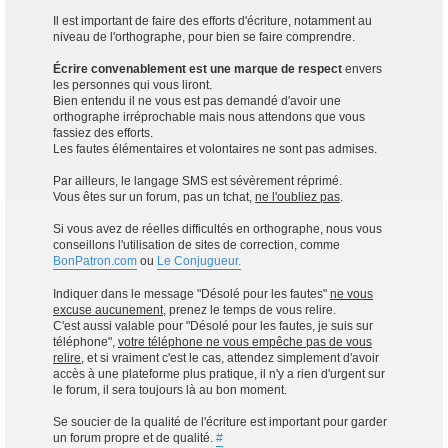
Il est important de faire des efforts d'écriture, notamment au
niveau de l'orthographe, pour bien se faire comprendre.
Écrire convenablement est une marque de respect
envers
les personnes qui vous liront.
Bien entendu il ne vous est pas demandé d'avoir une
orthographe irréprochable mais nous attendons que vous
fassiez des efforts.
Les fautes élémentaires et volontaires ne sont pas admises.
Par ailleurs, le langage SMS est sévèrement réprimé.
Vous êtes sur un forum, pas un tchat,
ne l'oubliez pas
.
Si vous avez de réelles difficultés en orthographe, nous vous
conseillons l'utilisation de sites de correction, comme
BonPatron.com
ou
Le Conjugueur.
Indiquer dans le message "Désolé pour les fautes"
ne vous
excuse aucunement
, prenez le temps de vous relire.
C'est aussi valable pour "Désolé pour les fautes, je suis sur
téléphone",
votre téléphone ne vous empêche pas de vous
relire
, et si vraiment c'est le cas, attendez simplement d'avoir
accès à une plateforme plus pratique, il n'y a rien d'urgent sur
le forum, il sera toujours là au bon moment.
Se soucier de la qualité de l'écriture est important pour garder
un forum propre et de qualité.
#