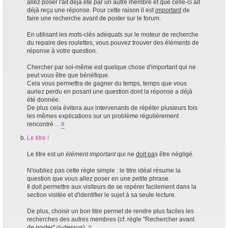
allez poser l'ait déjà été par un autre membre et que celle-ci ait
déjà reçu une réponse. Pour cette raison il est
important
de
faire une recherche avant de poster sur le forum.
En utilisant les mots-clés adéquats sur le moteur de recherche
du repaire des roulettes, vous pouvez trouver des éléments de
réponse à votre question.
Chercher par soi-même est quelque chose d'important qui ne
peut vous être que bénéfique.
Cela vous permettra de gagner du temps, temps que vous
auriez perdu en posant une question dont la réponse a déjà
été donnée.
De plus cela évitera aux intervenants de répéter plusieurs fois
les mêmes explications sur un problème régulièrement
rencontré ...
#
Le titre !
Le titre est un
élément important
qui ne
doit pa
s être négligé.
N'oubliez pas cette règle simple : le titre idéal résume la
question que vous allez poser en une petite phrase.
Il doit permettre aux visiteurs de se repérer facilement dans la
section visitée et d'identifier le sujet à sa seule lecture.
De plus, choisir un bon titre permet de rendre plus faciles les
recherches des autres membres (cf. règle "Rechercher avant
de poster" ci-dessus).
#