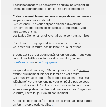
Il est important de faire des efforts d'écriture, notamment au
niveau de l'orthographe, pour bien se faire comprendre.
Écrire convenablement est une marque de respect
envers
les personnes qui vous liront.
Bien entendu il ne vous est pas demandé d'avoir une
orthographe irréprochable mais nous attendons que vous
fassiez des efforts.
Les fautes élémentaires et volontaires ne sont pas admises.
Par ailleurs, le langage SMS est sévèrement réprimé.
Vous êtes sur un forum, pas un tchat,
ne l'oubliez pas
.
Si vous avez de réelles difficultés en orthographe, nous vous
conseillons l'utilisation de sites de correction, comme
BonPatron.com
ou
Le Conjugueur.
Indiquer dans le message "Désolé pour les fautes"
ne vous
excuse aucunement
, prenez le temps de vous relire.
C'est aussi valable pour "Désolé pour les fautes, je suis sur
téléphone",
votre téléphone ne vous empêche pas de vous
relire
, et si vraiment c'est le cas, attendez simplement d'avoir
accès à une plateforme plus pratique, il n'y a rien d'urgent sur
le forum, il sera toujours là au bon moment.
Se soucier de la qualité de l'écriture est important pour garder
un forum propre et de qualité.
#