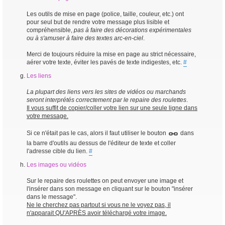
Les outils de mise en page (police, taille, couleur, etc.) ont
pour seul but de rendre votre message plus lisible et
compréhensible,
pas à faire des décorations expérimentales
ou à s'amuser à faire des textes arc-en-ciel
.
Merci de toujours réduire la mise en page au strict nécessaire,
aérer votre texte, éviter les pavés de texte indigestes, etc.
#
Les liens
La plupart des liens vers les sites de vidéos ou marchands
seront interprétés correctement par le repaire des roulettes
.
Il vous suffit de copier/coller votre lien sur une seule ligne dans
votre message.
Si ce n'était pas le cas, alors il faut utiliser le bouton
dans
la barre d'outils au dessus de l'éditeur de texte et coller
l'adresse cible du lien.
#
Les images ou vidéos
Sur le repaire des roulettes on peut envoyer une image et
l'insérer dans son message en cliquant sur le bouton "insérer
dans le message".
Ne le cherchez pas partout si vous ne le voyez pas, il
n'apparait QU'APRÈS avoir téléchargé votre image.