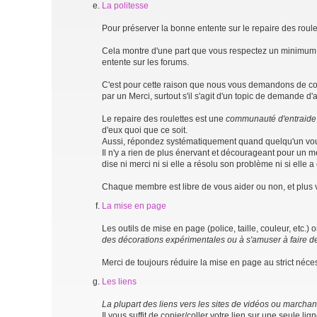
La politesse
Pour préserver la bonne entente sur le repaire des roul
Cela montre d'une part que vous respectez un minimum l
entente sur les forums.
C'est pour cette raison que nous vous demandons de co
par un Merci, surtout s'il s'agit d'un topic de demande d'
Le repaire des roulettes est une
communauté d'entraide
d'eux quoi que ce soit.
Aussi, répondez systématiquement quand quelqu'un vo
Il n'y a rien de plus énervant et décourageant pour un
dise ni merci ni si elle a résolu son problème ni si elle 
Chaque membre est libre de vous aider ou non, et plus vou
La mise en page
Les outils de mise en page (police, taille, couleur, etc.
des décorations expérimentales ou à s'amuser à faire de
Merci de toujours réduire la mise en page au strict nécess
Les liens
La plupart des liens vers les sites de vidéos ou marchan
Il vous suffit de copier/coller votre lien sur une seule l