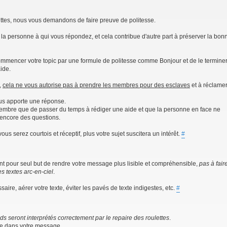
ettes, nous vous demandons de faire preuve de politesse.
a personne à qui vous répondez, et cela contribue d'autre part à préserver la bon
mmencer votre topic par une formule de politesse comme Bonjour et de le termine
aide.
,
cela ne vous autorise pas à prendre les membres pour des esclaves
et à réclame
us apporte une réponse.
 membre que de passer du temps à rédiger une aide et que la personne en face ne
a encore des questions.
s serez courtois et réceptif, plus votre sujet suscitera un intérêt.
#
) ont pour seul but de rendre votre message plus lisible et compréhensible,
pas à fair
s textes arc-en-ciel
.
aire, aérer votre texte, éviter les pavés de texte indigestes, etc.
#
ds seront interprétés correctement par le repaire des roulettes
.
igne dans votre message.