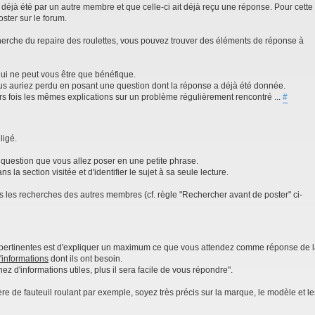
 déjà été par un autre membre et que celle-ci ait déjà reçu une réponse. Pour cette
ster sur le forum.
cherche du repaire des roulettes, vous pouvez trouver des éléments de réponse à
ui ne peut vous être que bénéfique.
s auriez perdu en posant une question dont la réponse a déjà été donnée.
urs fois les mêmes explications sur un problème régulièrement rencontré ...
#
ligé.
la question que vous allez poser en une petite phrase.
s la section visitée et d'identifier le sujet à sa seule lecture.
les les recherches des autres membres (cf. règle "Rechercher avant de poster" ci-
 pertinentes est d'expliquer un maximum ce que vous attendez comme réponse de 
'informations
dont ils ont besoin.
z d'informations utiles, plus il sera facile de vous répondre".
re de fauteuil roulant par exemple, soyez très précis sur la marque, le modèle et le