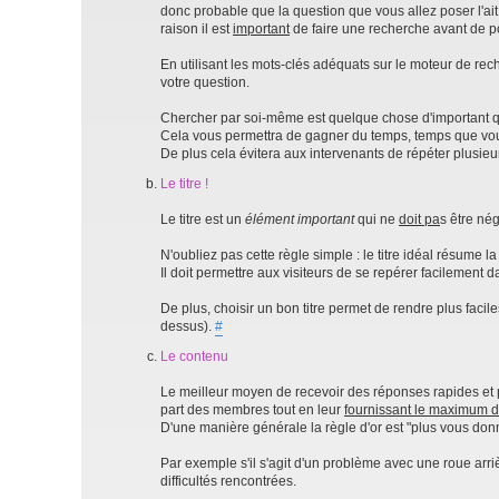
donc probable que la question que vous allez poser l'ait
raison il est
important
de faire une recherche avant de po
En utilisant les mots-clés adéquats sur le moteur de re
votre question.
Chercher par soi-même est quelque chose d'important q
Cela vous permettra de gagner du temps, temps que vou
De plus cela évitera aux intervenants de répéter plusie
Le titre !
Le titre est un
élément important
qui ne
doit pa
s être nég
N'oubliez pas cette règle simple : le titre idéal résume 
Il doit permettre aux visiteurs de se repérer facilement dan
De plus, choisir un bon titre permet de rendre plus faci
dessus).
#
Le contenu
Le meilleur moyen de recevoir des réponses rapides et
part des membres tout en leur
fournissant le maximum d
D'une manière générale la règle d'or est "plus vous donne
Par exemple s'il s'agit d'un problème avec une roue arriè
difficultés rencontrées.