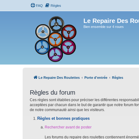
FAQ
Règles
Le Repaire Des Ro
Bien ensemble sur 4 roues
Le Repaire Des Roulettes
Porte d'entrée
Règles
Règles du forum
Ces règles sont établies pour préciser les différentes responsab
acceptées par chacun dans le but de garantir que notre forum fo
de notre communauté ainsi que les visiteurs.
Règles et bonnes pratiques
Rechercher avant de poster
Les forums du repaire des roulettes contiennent énormé