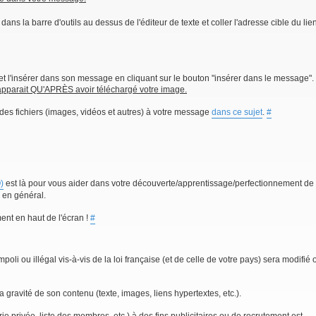
dans la barre d'outils au dessus de l'éditeur de texte et coller l'adresse cible du lien
et l'insérer dans son message en cliquant sur le bouton "insérer dans le message".
n'apparait QU'APRÈS avoir téléchargé votre image.
des fichiers (images, vidéos et autres) à votre message
dans ce sujet
.
#
)
est là pour vous aider dans votre découverte/apprentissage/perfectionnement de
l en général.
ent en haut de l'écran !
#
oli ou illégal vis-à-vis de la loi française (et de celle de votre pays) sera modifié 
 gravité de son contenu (texte, images, liens hypertextes, etc.).