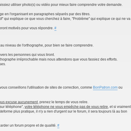
 puissiez utiliser photo(s) ou vidéo pour mieux faire comprendre votre demande.
e en l'organisant en paragraphes séparés par des titres.
f" qui explique ce que vous cherchez à faire, "Problème" qui explique ce qui ne va
 seront motivés pour vous répondre.
#
nt au niveau de l'orthographe, pour bien se faire comprendre.
vers les personnes qui vous liront.
thographe irréprochable mais nous attendons que vous fassiez des efforts.
ses.
vous conseillons l'utilisation de sites de correction, comme
BonPatron.com
ou
ous excuse aucunement
, prenez le temps de vous relire.
 sur téléphone",
votre téléphone ne vous empêche pas de vous relire
, et si vraiment
eforme plus pratique, il n'y a rien d'urgent sur le forum, il sera toujours là au bon
 garder un forum propre et de qualité.
#