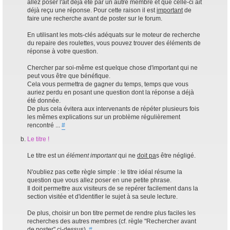
allez poser l'ait déjà été par un autre membre et que celle-ci ait
déjà reçu une réponse. Pour cette raison il est
important
de
faire une recherche avant de poster sur le forum.
En utilisant les mots-clés adéquats sur le moteur de recherche
du repaire des roulettes, vous pouvez trouver des éléments de
réponse à votre question.
Chercher par soi-même est quelque chose d'important qui ne
peut vous être que bénéfique.
Cela vous permettra de gagner du temps, temps que vous
auriez perdu en posant une question dont la réponse a déjà
été donnée.
De plus cela évitera aux intervenants de répéter plusieurs fois
les mêmes explications sur un problème régulièrement
rencontré ...
#
Le titre !
Le titre est un
élément important
qui ne
doit pa
s être négligé.
N'oubliez pas cette règle simple : le titre idéal résume la
question que vous allez poser en une petite phrase.
Il doit permettre aux visiteurs de se repérer facilement dans la
section visitée et d'identifier le sujet à sa seule lecture.
De plus, choisir un bon titre permet de rendre plus faciles les
recherches des autres membres (cf. règle "Rechercher avant
de poster" ci-dessus).
#