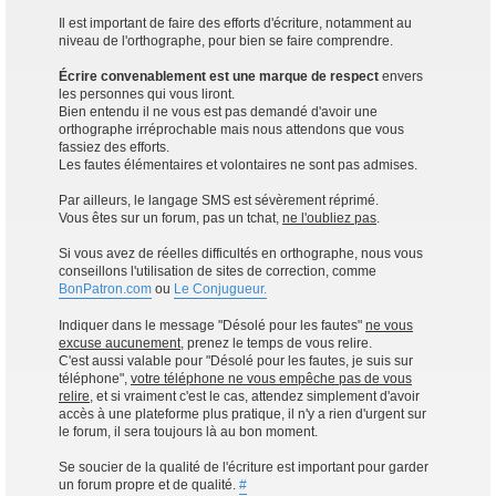
Il est important de faire des efforts d'écriture, notamment au
niveau de l'orthographe, pour bien se faire comprendre.
Écrire convenablement est une marque de respect
envers
les personnes qui vous liront.
Bien entendu il ne vous est pas demandé d'avoir une
orthographe irréprochable mais nous attendons que vous
fassiez des efforts.
Les fautes élémentaires et volontaires ne sont pas admises.
Par ailleurs, le langage SMS est sévèrement réprimé.
Vous êtes sur un forum, pas un tchat,
ne l'oubliez pas
.
Si vous avez de réelles difficultés en orthographe, nous vous
conseillons l'utilisation de sites de correction, comme
BonPatron.com
ou
Le Conjugueur.
Indiquer dans le message "Désolé pour les fautes"
ne vous
excuse aucunement
, prenez le temps de vous relire.
C'est aussi valable pour "Désolé pour les fautes, je suis sur
téléphone",
votre téléphone ne vous empêche pas de vous
relire
, et si vraiment c'est le cas, attendez simplement d'avoir
accès à une plateforme plus pratique, il n'y a rien d'urgent sur
le forum, il sera toujours là au bon moment.
Se soucier de la qualité de l'écriture est important pour garder
un forum propre et de qualité.
#