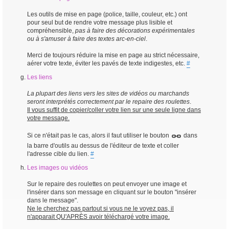
Les outils de mise en page (police, taille, couleur, etc.) ont
pour seul but de rendre votre message plus lisible et
compréhensible,
pas à faire des décorations expérimentales
ou à s'amuser à faire des textes arc-en-ciel
.
Merci de toujours réduire la mise en page au strict nécessaire,
aérer votre texte, éviter les pavés de texte indigestes, etc.
#
Les liens
La plupart des liens vers les sites de vidéos ou marchands
seront interprétés correctement par le repaire des roulettes
.
Il vous suffit de copier/coller votre lien sur une seule ligne dans
votre message.
Si ce n'était pas le cas, alors il faut utiliser le bouton
dans
la barre d'outils au dessus de l'éditeur de texte et coller
l'adresse cible du lien.
#
Les images ou vidéos
Sur le repaire des roulettes on peut envoyer une image et
l'insérer dans son message en cliquant sur le bouton "insérer
dans le message".
Ne le cherchez pas partout si vous ne le voyez pas, il
n'apparait QU'APRÈS avoir téléchargé votre image.