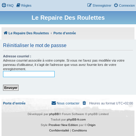
FAQ
Règles
S’enregistrer
Connexion
Le Repaire Des Roulettes
Le Repaire Des Roulettes
Porte d'entrée
Réinitialiser le mot de passse
Adresse courriel :
Adresse courriel associée à votre compte. Si vous ne l’avez pas modifiée via votre
panneau d’utilisateur, il s’agit de l’adresse que vous avez fournie lors de votre
enregistrement.
Porte d'entrée
Nous contacter
Heures au format
UTC+02:00
Développé par
phpBB
® Forum Software © phpBB Limited
Traduit par
phpBB-fr.com
Style
Prosilver New Edition
par ©
Origin
Confidentialité
|
Conditions