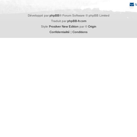
N
Développé par
phpBB
® Forum Software © phpBB Limited
Traduit par
phpBB-fr.com
Style
Prosilver New Edition
par ©
Origin
Confidentialité
|
Conditions