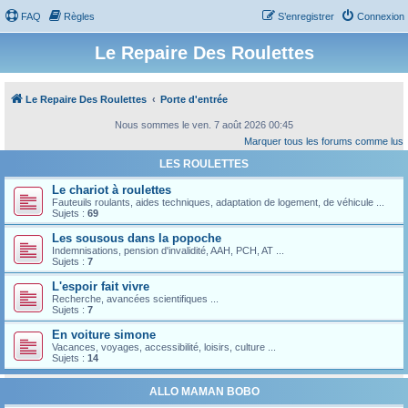
FAQ
Règles
S’enregistrer
Connexion
Le Repaire Des Roulettes
Le Repaire Des Roulettes
Porte d'entrée
Nous sommes le ven. 7 août 2026 00:45
Marquer tous les forums comme lus
LES ROULETTES
Le chariot à roulettes
Fauteuils roulants, aides techniques, adaptation de logement, de véhicule ...
Sujets :
69
Les sousous dans la popoche
Indemnisations, pension d'invalidité, AAH, PCH, AT ...
Sujets :
7
L'espoir fait vivre
Recherche, avancées scientifiques ...
Sujets :
7
En voiture simone
Vacances, voyages, accessibilité, loisirs, culture ...
Sujets :
14
ALLO MAMAN BOBO