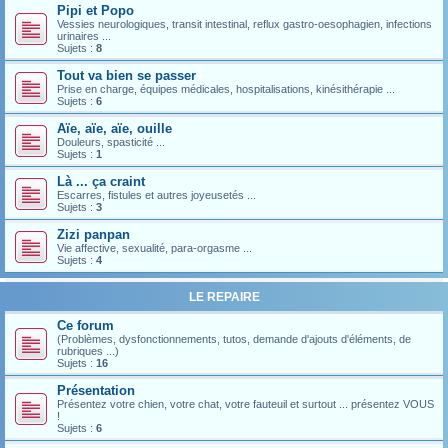
Pipi et Popo
Vessies neurologiques, transit intestinal, reflux gastro-oesophagien, infections
urinaires ...
Sujets :
8
Tout va bien se passer
Prise en charge, équipes médicales, hospitalisations, kinésithérapie ...
Sujets :
6
Aïe, aïe, aïe, ouille
Douleurs, spasticité ...
Sujets :
1
Là ... ça craint
Escarres, fistules et autres joyeusetés ...
Sujets :
3
Zizi panpan
Vie affective, sexualité, para-orgasme ...
Sujets :
4
LE REPAIRE
Ce forum
(Problèmes, dysfonctionnements, tutos, demande d'ajouts d'éléments, de
rubriques ...)
Sujets :
16
Présentation
Présentez votre chien, votre chat, votre fauteuil et surtout ... présentez VOUS
!
Sujets :
6