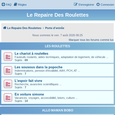
FAQ
Règles
S’enregistrer
Connexion
Le Repaire Des Roulettes
Le Repaire Des Roulettes
Porte d'entrée
Nous sommes le ven. 7 août 2026 08:25
Marquer tous les forums comme lus
LES ROULETTES
Le chariot à roulettes
Fauteuils roulants, aides techniques, adaptation de logement, de véhicule ...
Sujets :
69
Les sousous dans la popoche
Indemnisations, pension d'invalidité, AAH, PCH, AT ...
Sujets :
7
L'espoir fait vivre
Recherche, avancées scientifiques ...
Sujets :
7
En voiture simone
Vacances, voyages, accessibilité, loisirs, culture ...
Sujets :
14
ALLO MAMAN BOBO