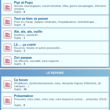
Pipi et Popo
Vessies neurologiques, transit intestinal, reflux gastro-oesophagien, infections
urinaires ...
Sujets :
8
Tout va bien se passer
Prise en charge, équipes médicales, hospitalisations, kinésithérapie ...
Sujets :
6
Aïe, aïe, aïe, ouille
Douleurs, spasticité ...
Sujets :
1
Là ... ça craint
Escarres, fistules et autres joyeusetés ...
Sujets :
3
Zizi panpan
Vie affective, sexualité, para-orgasme ...
Sujets :
4
LE REPAIRE
Ce forum
(Problèmes, dysfonctionnements, tutos, demande d'ajouts d'éléments, de
rubriques ...)
Sujets :
16
Présentation
Présentez votre chien, votre chat, votre fauteuil et surtout ... présentez VOUS
!
Sujets :
6