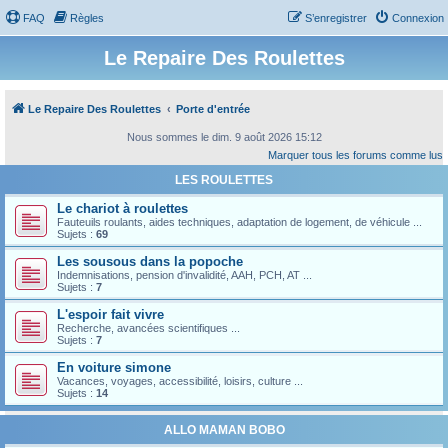
FAQ
Règles
S’enregistrer
Connexion
Le Repaire Des Roulettes
Le Repaire Des Roulettes
Porte d'entrée
Nous sommes le dim. 9 août 2026 15:12
Marquer tous les forums comme lus
LES ROULETTES
Le chariot à roulettes
Fauteuils roulants, aides techniques, adaptation de logement, de véhicule ...
Sujets :
69
Les sousous dans la popoche
Indemnisations, pension d'invalidité, AAH, PCH, AT ...
Sujets :
7
L'espoir fait vivre
Recherche, avancées scientifiques ...
Sujets :
7
En voiture simone
Vacances, voyages, accessibilité, loisirs, culture ...
Sujets :
14
ALLO MAMAN BOBO