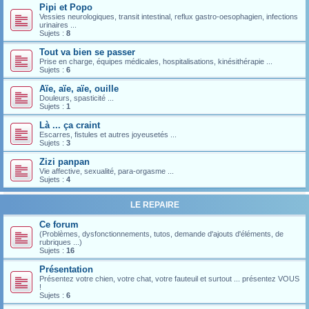
Pipi et Popo
Vessies neurologiques, transit intestinal, reflux gastro-oesophagien, infections
urinaires ...
Sujets :
8
Tout va bien se passer
Prise en charge, équipes médicales, hospitalisations, kinésithérapie ...
Sujets :
6
Aïe, aïe, aïe, ouille
Douleurs, spasticité ...
Sujets :
1
Là ... ça craint
Escarres, fistules et autres joyeusetés ...
Sujets :
3
Zizi panpan
Vie affective, sexualité, para-orgasme ...
Sujets :
4
LE REPAIRE
Ce forum
(Problèmes, dysfonctionnements, tutos, demande d'ajouts d'éléments, de
rubriques ...)
Sujets :
16
Présentation
Présentez votre chien, votre chat, votre fauteuil et surtout ... présentez VOUS
!
Sujets :
6