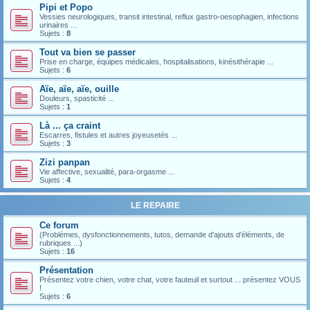
Pipi et Popo
Vessies neurologiques, transit intestinal, reflux gastro-oesophagien, infections
urinaires ...
Sujets :
8
Tout va bien se passer
Prise en charge, équipes médicales, hospitalisations, kinésithérapie ...
Sujets :
6
Aïe, aïe, aïe, ouille
Douleurs, spasticité ...
Sujets :
1
Là ... ça craint
Escarres, fistules et autres joyeusetés ...
Sujets :
3
Zizi panpan
Vie affective, sexualité, para-orgasme ...
Sujets :
4
LE REPAIRE
Ce forum
(Problèmes, dysfonctionnements, tutos, demande d'ajouts d'éléments, de
rubriques ...)
Sujets :
16
Présentation
Présentez votre chien, votre chat, votre fauteuil et surtout ... présentez VOUS
!
Sujets :
6