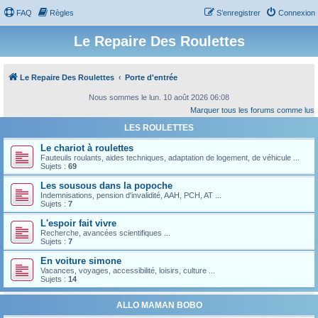
FAQ
Règles
S’enregistrer
Connexion
Le Repaire Des Roulettes
Le Repaire Des Roulettes
Porte d'entrée
Nous sommes le lun. 10 août 2026 06:08
Marquer tous les forums comme lus
LES ROULETTES
Le chariot à roulettes
Fauteuils roulants, aides techniques, adaptation de logement, de véhicule ...
Sujets :
69
Les sousous dans la popoche
Indemnisations, pension d'invalidité, AAH, PCH, AT ...
Sujets :
7
L'espoir fait vivre
Recherche, avancées scientifiques ...
Sujets :
7
En voiture simone
Vacances, voyages, accessibilité, loisirs, culture ...
Sujets :
14
ALLO MAMAN BOBO