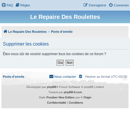
FAQ
Règles
S’enregistrer
Connexion
Le Repaire Des Roulettes
Le Repaire Des Roulettes
Porte d'entrée
Supprimer les cookies
Êtes-vous sûr de vouloir supprimer tous les cookies de ce forum ?
Porte d'entrée
Nous contacter
Heures au format
UTC+02:00
Développé par
phpBB
® Forum Software © phpBB Limited
Traduit par
phpBB-fr.com
Style
Prosilver New Edition
par ©
Origin
Confidentialité
|
Conditions