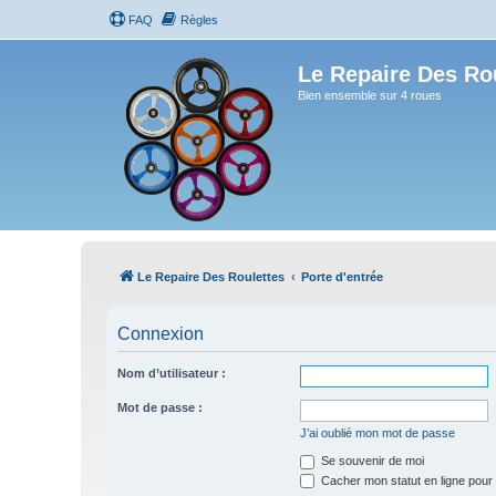
FAQ
Règles
Le Repaire Des Ro
Bien ensemble sur 4 roues
Le Repaire Des Roulettes
Porte d'entrée
Connexion
Nom d’utilisateur :
Mot de passe :
J’ai oublié mon mot de passe
Se souvenir de moi
Cacher mon statut en ligne pour 