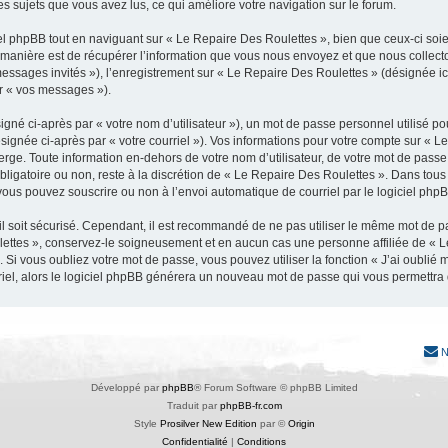
les sujets que vous avez lus, ce qui améliore votre navigation sur le forum.
 phpBB tout en naviguant sur « Le Repaire Des Roulettes », bien que ceux-ci soie
nière est de récupérer l’information que vous nous envoyez et que nous collectons. 
 messages invités »), l’enregistrement sur « Le Repaire Des Roulettes » (désignée 
ar « vos messages »).
gné ci-après par « votre nom d’utilisateur »), un mot de passe personnel utilisé po
signée ci-après par « votre courriel »). Vos informations pour votre compte sur « L
ge. Toute information en-dehors de votre nom d’utilisateur, de votre mot de passe
obligatoire ou non, reste à la discrétion de « Le Repaire Des Roulettes ». Dans tous
vous pouvez souscrire ou non à l’envoi automatique de courriel par le logiciel php
l soit sécurisé. Cependant, il est recommandé de ne pas utiliser le même mot de pas
lettes », conservez-le soigneusement et en aucun cas une personne affiliée de « 
Si vous oubliez votre mot de passe, vous pouvez utiliser la fonction « J’ai oublié
rriel, alors le logiciel phpBB générera un nouveau mot de passe qui vous permettra
N
Développé par
phpBB
® Forum Software © phpBB Limited
Traduit par
phpBB-fr.com
Style
Prosilver New Edition
par ©
Origin
Confidentialité
|
Conditions