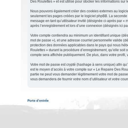
Des Roulettes » et est utilisé pour stocker les informations sur 
Nous pouvons également créer des cookies externes au logiciel
seulement les pages créées par le logiciel phpBB. La seconde ma
message en tant qu’utilisateur invité (désignée ci-après par «
après l’enregistrement et lors d’une connexion (désignés ici p
Votre compte contiendra au minimum un identifiant unique (dési
mot de passe »), et une adresse courriel personnelle valide (dé
protection des données applicables dans le pays qui nous héber
Roulettes » durant la procédure d’enregistrement, qu’elle soit 
compte sera affichée publiquement. De plus, dans votre profil, 
Votre mot de passe est crypté (hashage à sens unique) afin qu’i
est le moyen d’accès à votre compte sur « Le Repaire Des Rou
partie ne peut vous demander légitimement votre mot de passe. 
vous demandera de fournir votre nom d’utilisateur et votre cou
Porte d'entrée