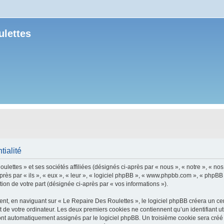
ulettes
tialité
lettes » et ses sociétés affiliées (désignés ci-après par « nous », « notre », « no
après par « ils », « eux », « leur », « logiciel phpBB », « www.phpbb.com », « phpBB
tion de votre part (désignée ci-après par « vos informations »).
t, en naviguant sur « Le Repaire Des Roulettes », le logiciel phpBB créera un certa
 de votre ordinateur. Les deux premiers cookies ne contiennent qu’un identifiant util
 sont automatiquement assignés par le logiciel phpBB. Un troisième cookie sera créé