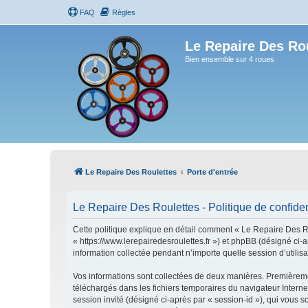
FAQ
Règles
Le Repaire Des Ro
Bien ensemble sur 4 roues
Le Repaire Des Roulettes
Porte d'entrée
Le Repaire Des Roulettes - Politique de confiden
Cette politique explique en détail comment « Le Repaire Des Rou
« https://www.lerepairedesroulettes.fr ») et phpBB (désigné ci-
information collectée pendant n’importe quelle session d’utilisa
Vos informations sont collectées de deux manières. Premièremen
téléchargés dans les fichiers temporaires du navigateur Internet
session invité (désigné ci-après par « session-id »), qui vous