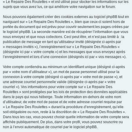
« Le Repaire Des Roulettes » et est utilisé pour stocker les informations sur les
sujets que vous avez lus, ce qui améliore votre navigation sur le forum.
Nous pouvons également créer des cookies externes au logiciel phpBB tout en
naviguant sur « Le Repaire Des Roulettes », bien que ceux-ci soient hors de
portée du document qui est prévu pour couvrir seulement les pages créées par
le logiciel phpBB. La seconde manière est de récupérer l’information que vous
nous envoyez et que nous collectons. Ceci peut être, et n’est pas limité à : la
publication de message en tant qu’utilisateur invité (désignée ci-après par
« messages invités »), l’enregistrement sur « Le Repaire Des Roulettes »
(désignée ici par « votre compte ») et les messages que vous envoyez après
l’enregistrement et lors d’une connexion (désignés ici par « vos messages »).
Votre compte contiendra au minimum un identifiant unique (désigné ci-après
par « votre nom d’utilisateur »), un mot de passe personnel utilisé pour la
connexion à votre compte (désigné ci-après par « votre mot de passe »), et
une adresse courriel personnelle valide (désignée ci-après par « votre
courriel »). Vos informations pour votre compte sur « Le Repaire Des
Roulettes » sont protégées par les lois de protection des données applicables
dans le pays qui nous héberge. Toute information en-dehors de votre nom
d’utilisateur, de votre mot de passe et de votre adresse courriel requise par
« Le Repaire Des Roulettes » durant la procédure d’enregistrement, qu’elle
soit obligatoire ou non, reste à la discrétion de « Le Repaire Des Roulettes ».
Dans tous les cas, vous pouvez choisir quelle information de votre compte sera
affichée publiquement. De plus, dans votre profil, vous pouvez souscrire ou
non à l’envoi automatique de courriel par le logiciel phpBB.