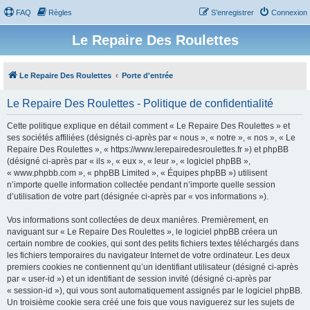
FAQ
Règles
S’enregistrer
Connexion
Le Repaire Des Roulettes
Le Repaire Des Roulettes
Porte d'entrée
Le Repaire Des Roulettes - Politique de confidentialité
Cette politique explique en détail comment « Le Repaire Des Roulettes » et
ses sociétés affiliées (désignés ci-après par « nous », « notre », « nos », « Le
Repaire Des Roulettes », « https://www.lerepairedesroulettes.fr ») et phpBB
(désigné ci-après par « ils », « eux », « leur », « logiciel phpBB »,
« www.phpbb.com », « phpBB Limited », « Équipes phpBB ») utilisent
n’importe quelle information collectée pendant n’importe quelle session
d’utilisation de votre part (désignée ci-après par « vos informations »).
Vos informations sont collectées de deux manières. Premièrement, en
naviguant sur « Le Repaire Des Roulettes », le logiciel phpBB créera un
certain nombre de cookies, qui sont des petits fichiers textes téléchargés dans
les fichiers temporaires du navigateur Internet de votre ordinateur. Les deux
premiers cookies ne contiennent qu’un identifiant utilisateur (désigné ci-après
par « user-id ») et un identifiant de session invité (désigné ci-après par
« session-id »), qui vous sont automatiquement assignés par le logiciel phpBB.
Un troisième cookie sera créé une fois que vous naviguerez sur les sujets de