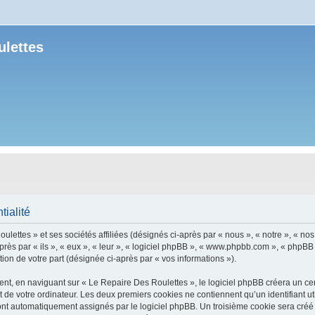
ulettes
tialité
lettes » et ses sociétés affiliées (désignés ci-après par « nous », « notre », « no
après par « ils », « eux », « leur », « logiciel phpBB », « www.phpbb.com », « phpBB
tion de votre part (désignée ci-après par « vos informations »).
t, en naviguant sur « Le Repaire Des Roulettes », le logiciel phpBB créera un certa
 de votre ordinateur. Les deux premiers cookies ne contiennent qu’un identifiant util
 sont automatiquement assignés par le logiciel phpBB. Un troisième cookie sera créé