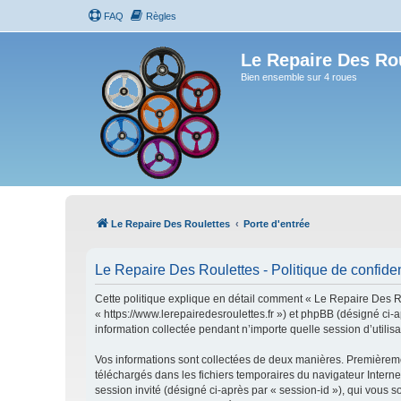
FAQ
Règles
Le Repaire Des Ro
Bien ensemble sur 4 roues
Le Repaire Des Roulettes
Porte d'entrée
Le Repaire Des Roulettes - Politique de confiden
Cette politique explique en détail comment « Le Repaire Des Rou
« https://www.lerepairedesroulettes.fr ») et phpBB (désigné ci-
information collectée pendant n’importe quelle session d’utilisa
Vos informations sont collectées de deux manières. Premièremen
téléchargés dans les fichiers temporaires du navigateur Internet
session invité (désigné ci-après par « session-id »), qui vous