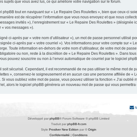
les sujets que vous avez lus, ce qui améliore votre navigation sur le forum.
 phpBB tout en naviguant sur « Le Repaire Des Roulettes », bien que ceux-ci soie
nière est de récupérer l’information que vous nous envoyez et que nous collectons. 
 messages invités »), l’enregistrement sur « Le Repaire Des Roulettes » (désignée 
ar « vos messages »).
gné ci-après par « votre nom d’utilisateur »), un mot de passe personnel utilisé po
signée ci-après par « votre courriel »). Vos informations pour votre compte sur « L
ge. Toute information en-dehors de votre nom d’utilisateur, de votre mot de passe
obligatoire ou non, reste à la discrétion de « Le Repaire Des Roulettes ». Dans tous
vous pouvez souscrire ou non à l’envoi automatique de courriel par le logiciel php
l soit sécurisé. Cependant, il est recommandé de ne pas utiliser le même mot de pas
lettes », conservez-le soigneusement et en aucun cas une personne affiliée de « 
Si vous oubliez votre mot de passe, vous pouvez utiliser la fonction « J’ai oublié
rriel, alors le logiciel phpBB générera un nouveau mot de passe qui vous permettra
N
Développé par
phpBB
® Forum Software © phpBB Limited
Traduit par
phpBB-fr.com
Style
Prosilver New Edition
par ©
Origin
Confidentialité
|
Conditions