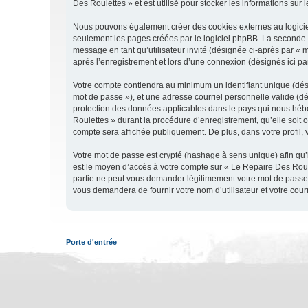
Des Roulettes » et est utilisé pour stocker les informations sur 
Nous pouvons également créer des cookies externes au logiciel
seulement les pages créées par le logiciel phpBB. La seconde ma
message en tant qu’utilisateur invité (désignée ci-après par «
après l’enregistrement et lors d’une connexion (désignés ici p
Votre compte contiendra au minimum un identifiant unique (dési
mot de passe »), et une adresse courriel personnelle valide (dé
protection des données applicables dans le pays qui nous héber
Roulettes » durant la procédure d’enregistrement, qu’elle soit 
compte sera affichée publiquement. De plus, dans votre profil, 
Votre mot de passe est crypté (hashage à sens unique) afin qu’i
est le moyen d’accès à votre compte sur « Le Repaire Des Rou
partie ne peut vous demander légitimement votre mot de passe. 
vous demandera de fournir votre nom d’utilisateur et votre cou
Porte d'entrée