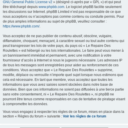
GNU General Public License v2
» (désigné ci-après par « GPL ») et qui peut
être téléchargé depuis
www.phpbb.com
. Le logiciel phpBB facilite seulement
les discussions sur Internet. phpBB Limited n’est pas responsable de ce que
nous acceptons ou n’acceptons pas comme contenu ou conduite permis. Pour
de plus amples informations au sujet de phpBB, veuillez consulter :
https://www.phpbb.com/
.
Vous acceptez de ne pas publier de contenu abusif, obscène, vulgaire,
diffamatoire, choquant, menaçant, à caractère sexuel ou tout autre contenu qui
peut transgresser les lois de votre pays, du pays où « Le Repaire Des
Roulettes » est hébergé ou les lois internationales. Le faire peut vous mener à
un bannissement immédiat et permanent, avec une notification à votre
fournisseur d’accès à Internet si nous le jugeons nécessaire. Les adresses IP
de tous les messages sont enregistrées pour aider au renforcement de ces
conditions. Vous acceptez que « Le Repaire Des Roulettes » supprime,
modifie, déplace ou verrouille n’importe quel sujet lorsque nous estimons que
cela est nécessaire. En tant que membre, vous acceptez que toutes les
informations que vous avez saisies soient stockées dans notre base de
données. Bien que ces informations ne soient pas diffusées à une tierce partie
sans votre consentement, ni « Le Repaire Des Roulettes », ni phpBB ne
pourront être tenus comme responsables en cas de tentative de piratage visant
à compromettre les données.
Vous vous engagez à respecter les règles de ce forum, mises en place dans la
section « Règles du forum » suivante :
Voir les règles de ce forum