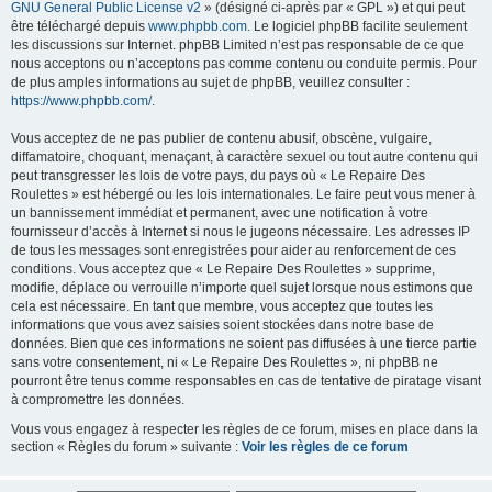
GNU General Public License v2
» (désigné ci-après par « GPL ») et qui peut
être téléchargé depuis
www.phpbb.com
. Le logiciel phpBB facilite seulement
les discussions sur Internet. phpBB Limited n’est pas responsable de ce que
nous acceptons ou n’acceptons pas comme contenu ou conduite permis. Pour
de plus amples informations au sujet de phpBB, veuillez consulter :
https://www.phpbb.com/
.
Vous acceptez de ne pas publier de contenu abusif, obscène, vulgaire,
diffamatoire, choquant, menaçant, à caractère sexuel ou tout autre contenu qui
peut transgresser les lois de votre pays, du pays où « Le Repaire Des
Roulettes » est hébergé ou les lois internationales. Le faire peut vous mener à
un bannissement immédiat et permanent, avec une notification à votre
fournisseur d’accès à Internet si nous le jugeons nécessaire. Les adresses IP
de tous les messages sont enregistrées pour aider au renforcement de ces
conditions. Vous acceptez que « Le Repaire Des Roulettes » supprime,
modifie, déplace ou verrouille n’importe quel sujet lorsque nous estimons que
cela est nécessaire. En tant que membre, vous acceptez que toutes les
informations que vous avez saisies soient stockées dans notre base de
données. Bien que ces informations ne soient pas diffusées à une tierce partie
sans votre consentement, ni « Le Repaire Des Roulettes », ni phpBB ne
pourront être tenus comme responsables en cas de tentative de piratage visant
à compromettre les données.
Vous vous engagez à respecter les règles de ce forum, mises en place dans la
section « Règles du forum » suivante :
Voir les règles de ce forum