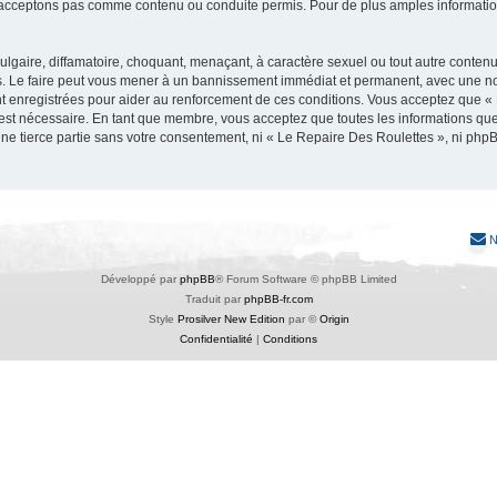
acceptons pas comme contenu ou conduite permis. Pour de plus amples informations
lgaire, diffamatoire, choquant, menaçant, à caractère sexuel ou tout autre contenu 
. Le faire peut vous mener à un bannissement immédiat et permanent, avec une notif
t enregistrées pour aider au renforcement de ces conditions. Vous acceptez que «
 est nécessaire. En tant que membre, vous acceptez que toutes les informations qu
une tierce partie sans votre consentement, ni « Le Repaire Des Roulettes », ni p
N
Développé par
phpBB
® Forum Software © phpBB Limited
Traduit par
phpBB-fr.com
Style
Prosilver New Edition
par ©
Origin
Confidentialité
|
Conditions