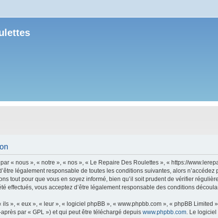
ulettes
ion
r « nous », « notre », « nos », « Le Repaire Des Roulettes », « https://www.lerepa
’être légalement responsable de toutes les conditions suivantes, alors n’accédez 
ns tout pour que vous en soyez informé, bien qu’il soit prudent de vérifier régulièr
é effectués, vous acceptez d’être légalement responsable des conditions découlant
ls », « eux », « leur », « logiciel phpBB », « www.phpbb.com », « phpBB Limited »,
-après par « GPL ») et qui peut être téléchargé depuis
www.phpbb.com
. Le logicie