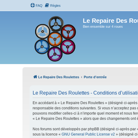
FAQ
Règles
Le Repaire Des Ro
Bien ensemble sur 4 roues
Le Repaire Des Roulettes
Porte d'entrée
Le Repaire Des Roulettes - Conditions d’utilisat
En accédant à « Le Repaire Des Roulettes » (désigné ci-après pa
responsable des conditions suivantes. Si vous n’acceptez pas d
pouvons modifier celles-ci à n’importe quel moment et nous fero
« Le Repaire Des Roulettes » alors que des changements ont ét
Nos forums sont développés par phpBB (désigné ci-après par « i
sous la licence «
GNU General Public License v2
» (désigné ci