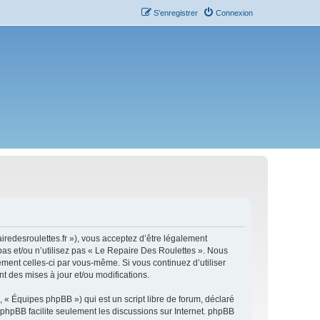
S’enregistrer
Connexion
iredesroulettes.fr »), vous acceptez d’être légalement
pas et/ou n’utilisez pas « Le Repaire Des Roulettes ». Nous
ement celles-ci par vous-même. Si vous continuez d’utiliser
 des mises à jour et/ou modifications.
 « Équipes phpBB ») qui est un script libre de forum, déclaré
l phpBB facilite seulement les discussions sur Internet. phpBB