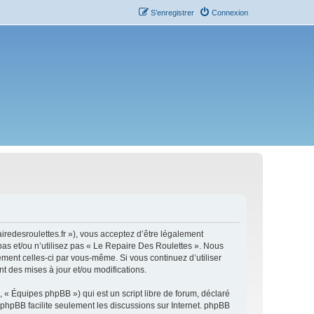
S’enregistrer
Connexion
iredesroulettes.fr »), vous acceptez d’être légalement
pas et/ou n’utilisez pas « Le Repaire Des Roulettes ». Nous
ement celles-ci par vous-même. Si vous continuez d’utiliser
 des mises à jour et/ou modifications.
 « Équipes phpBB ») qui est un script libre de forum, déclaré
l phpBB facilite seulement les discussions sur Internet. phpBB