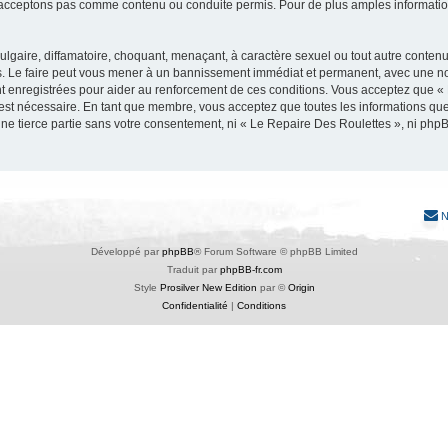
acceptons pas comme contenu ou conduite permis. Pour de plus amples informations
lgaire, diffamatoire, choquant, menaçant, à caractère sexuel ou tout autre contenu 
. Le faire peut vous mener à un bannissement immédiat et permanent, avec une notif
t enregistrées pour aider au renforcement de ces conditions. Vous acceptez que «
 est nécessaire. En tant que membre, vous acceptez que toutes les informations qu
une tierce partie sans votre consentement, ni « Le Repaire Des Roulettes », ni p
N
Développé par
phpBB
® Forum Software © phpBB Limited
Traduit par
phpBB-fr.com
Style
Prosilver New Edition
par ©
Origin
Confidentialité
|
Conditions