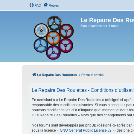
FAQ
Règles
Le Repaire Des Ro
Bien ensemble sur 4 roues
Le Repaire Des Roulettes
Porte d'entrée
Le Repaire Des Roulettes - Conditions d’utilisat
En accédant à « Le Repaire Des Roulettes » (désigné ci-après pa
responsable des conditions suivantes. Si vous n’acceptez pas d
pouvons modifier celles-ci à n’importe quel moment et nous fero
« Le Repaire Des Roulettes » alors que des changements ont ét
Nos forums sont développés par phpBB (désigné ci-après par « i
sous la licence «
GNU General Public License v2
» (désigné ci