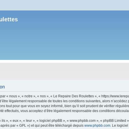
ulettes
ion
r « nous », « notre », « nos », « Le Repaire Des Roulettes », « https://www.lerepa
’être légalement responsable de toutes les conditions suivantes, alors n’accédez 
ns tout pour que vous en soyez informé, bien qu’il soit prudent de vérifier régulièr
é effectués, vous acceptez d’être légalement responsable des conditions découlant
ls », « eux », « leur », « logiciel phpBB », « www.phpbb.com », « phpBB Limited »,
-après par « GPL ») et qui peut être téléchargé depuis
www.phpbb.com
. Le logicie