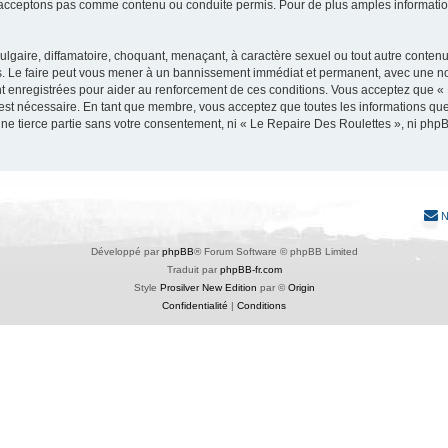
acceptons pas comme contenu ou conduite permis. Pour de plus amples informations
lgaire, diffamatoire, choquant, menaçant, à caractère sexuel ou tout autre contenu 
. Le faire peut vous mener à un bannissement immédiat et permanent, avec une notif
t enregistrées pour aider au renforcement de ces conditions. Vous acceptez que «
 est nécessaire. En tant que membre, vous acceptez que toutes les informations qu
une tierce partie sans votre consentement, ni « Le Repaire Des Roulettes », ni p
N
Développé par
phpBB
® Forum Software © phpBB Limited
Traduit par
phpBB-fr.com
Style
Prosilver New Edition
par ©
Origin
Confidentialité
|
Conditions