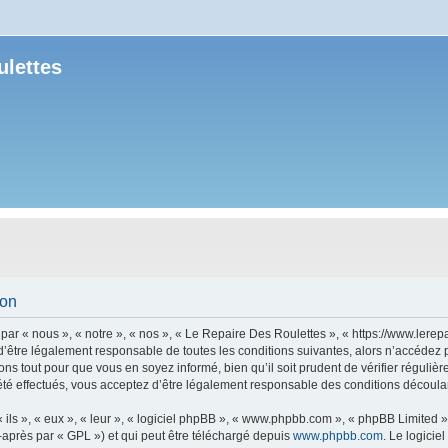
ulettes
ion
r « nous », « notre », « nos », « Le Repaire Des Roulettes », « https://www.lerepa
’être légalement responsable de toutes les conditions suivantes, alors n’accédez 
ns tout pour que vous en soyez informé, bien qu’il soit prudent de vérifier régulièr
é effectués, vous acceptez d’être légalement responsable des conditions découlant
ls », « eux », « leur », « logiciel phpBB », « www.phpbb.com », « phpBB Limited »,
-après par « GPL ») et qui peut être téléchargé depuis
www.phpbb.com
. Le logicie