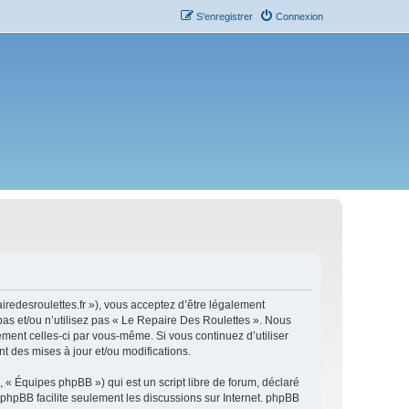
S’enregistrer
Connexion
iredesroulettes.fr »), vous acceptez d’être légalement
pas et/ou n’utilisez pas « Le Repaire Des Roulettes ». Nous
ement celles-ci par vous-même. Si vous continuez d’utiliser
 des mises à jour et/ou modifications.
 « Équipes phpBB ») qui est un script libre de forum, déclaré
l phpBB facilite seulement les discussions sur Internet. phpBB