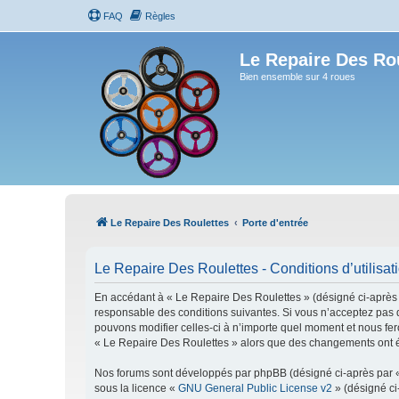
FAQ
Règles
Le Repaire Des Ro
Bien ensemble sur 4 roues
Le Repaire Des Roulettes
Porte d'entrée
Le Repaire Des Roulettes - Conditions d’utilisat
En accédant à « Le Repaire Des Roulettes » (désigné ci-après pa
responsable des conditions suivantes. Si vous n’acceptez pas d
pouvons modifier celles-ci à n’importe quel moment et nous fero
« Le Repaire Des Roulettes » alors que des changements ont ét
Nos forums sont développés par phpBB (désigné ci-après par « i
sous la licence «
GNU General Public License v2
» (désigné ci