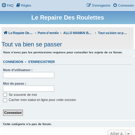
FAQ
Règles
S’enregistrer
Connexion
Le Repaire Des Roulettes
Le Repaire Des Roulettes
Porte d'entrée
ALLO MAMAN BOBO
Tout va bien se passer
Tout va bien se passer
Vous n’avez pas les permissions requises pour consulter les sujets de ce forum.
CONNEXION
•
S’ENREGISTRER
Nom d’utilisateur :
Mot de passe :
Se souvenir de moi
Cacher mon statut en ligne pour cette session
Cette catégorie n’a pas de forum.
Aller à