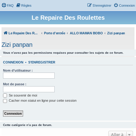
FAQ
Règles
S’enregistrer
Connexion
Le Repaire Des Roulettes
Le Repaire Des Roulettes
Porte d'entrée
ALLO MAMAN BOBO
Zizi panpan
Zizi panpan
Vous n’avez pas les permissions requises pour consulter les sujets de ce forum.
CONNEXION
•
S’ENREGISTRER
Nom d’utilisateur :
Mot de passe :
Se souvenir de moi
Cacher mon statut en ligne pour cette session
Cette catégorie n’a pas de forum.
Aller à