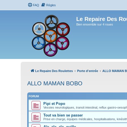
FAQ
Règles
Le Repaire Des Ro
Bien ensemble sur 4 roues
Le Repaire Des Roulettes
Porte d'entrée
ALLO MAMAN 
ALLO MAMAN BOBO
FORUM
Pipi et Popo
Vessies neurologiques, transit intestinal, reflux gastro-oesopha
Tout va bien se passer
Prise en charge, équipes médicales, hospitalisations, kinésith
Aïe, aïe, aïe, ouille