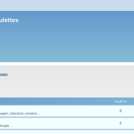
ulettes
BOBO
SUJETS
8
gien, infections urinaires ...
6
érapie ...