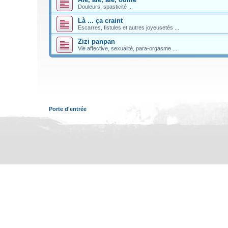
Douleurs, spasticité ...
Là ... ça craint
Escarres, fistules et autres joyeusetés ...
Zizi panpan
Vie affective, sexualité, para-orgasme ...
Porte d'entrée