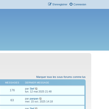
S’enregistrer
Connexion
Marquer tous les sous-forums comme lus
MESSAGES
DERNIER MESSAGE
V
par
Stef
176
o
lun. 12 mai 2025 21:48
i
r
V
par
panpan
63
l
o
mer. 15 oct. 2025 14:18
e
i
d
r
V
par
Stef
e