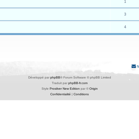
1
3
4
N
Développé par
phpBB
® Forum Software © phpBB Limited
Traduit par
phpBB-fr.com
Style
Prosilver New Edition
par ©
Origin
Confidentialité
|
Conditions