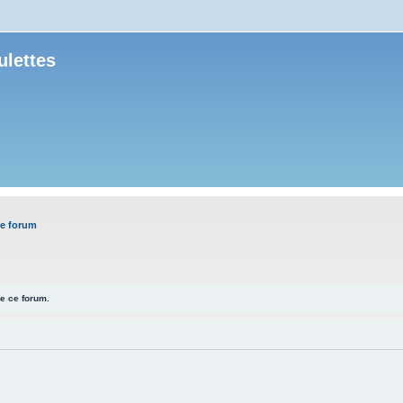
ulettes
e forum
e ce forum.