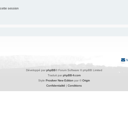
cette session
N
Développé par
phpBB
® Forum Software © phpBB Limited
Traduit par
phpBB-fr.com
Style
Prosilver New Edition
par ©
Origin
Confidentialité
|
Conditions