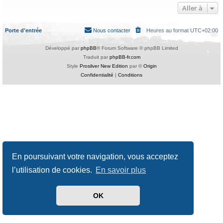
Aller à
Porte d'entrée
Nous contacter
Heures au format
UTC+02:00
Développé par
phpBB
® Forum Software © phpBB Limited
Traduit par
phpBB-fr.com
Style
Prosilver New Edition
par ©
Origin
Confidentialité
|
Conditions
En poursuivant votre navigation, vous acceptez
l’utilisation de cookies.
En savoir plus
OK