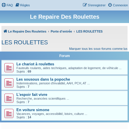
FAQ
Règles
S’enregistrer
Connexion
Le Repaire Des Roulettes
Le Repaire Des Roulettes
Porte d'entrée
LES ROULETTES
LES ROULETTES
Marquer tous les sous-forums comme lus
Forum
Le chariot à roulettes
Fauteuils roulants, aides techniques, adaptation de logement, de véhicule ...
Sujets :
69
Les sousous dans la popoche
Indemnisations, pension d'invalidité, AAH, PCH, AT ...
Sujets :
7
L'espoir fait vivre
Recherche, avancées scientifiques ...
Sujets :
7
En voiture simone
Vacances, voyages, accessibilité, loisirs, culture ...
Sujets :
14