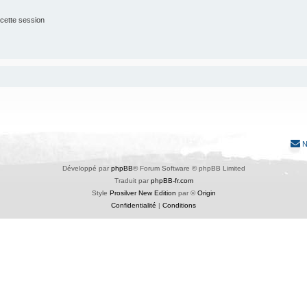
cette session
N
Développé par
phpBB
® Forum Software © phpBB Limited
Traduit par
phpBB-fr.com
Style
Prosilver New Edition
par ©
Origin
Confidentialité
|
Conditions