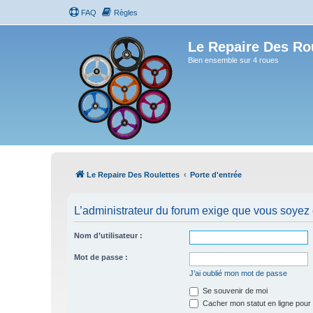
FAQ
Règles
Le Repaire Des Ro
Bien ensemble sur 4 roues
Le Repaire Des Roulettes
Porte d'entrée
L’administrateur du forum exige que vous soyez e
Nom d’utilisateur :
Mot de passe :
J’ai oublié mon mot de passe
Se souvenir de moi
Cacher mon statut en ligne pour 